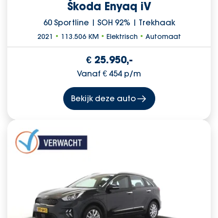
Škoda Enyaq iV
60 Sportline | SOH 92% | Trekhaak
2021
•
113.506 KM
•
Elektrisch
•
Automaat
€ 25.950,-
Vanaf € 454 p/m
Bekijk deze auto