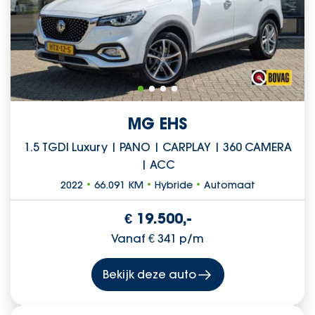
MG EHS
1.5 TGDI Luxury | PANO | CARPLAY | 360 CAMERA
| ACC
2022
•
66.091 KM
•
Hybride
•
Automaat
€ 19.500,-
Vanaf € 341 p/m
Bekijk deze auto