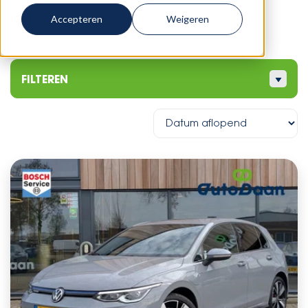
Home
-
Voertuig
Accepteren
Weigeren
FILTEREN