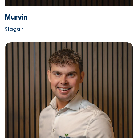
Murvin
Stagair