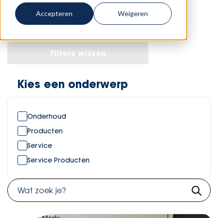
Home
-
Diensten
Accepteren
Weigeren
Filters wissen
Kies een onderwerp
Onderhoud
Producten
Service
Service Producten