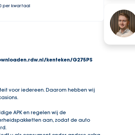
00 per kwartaal
downloaden.rdw.nl/kenteken/G275PS
teit voor iedereen. Daarom hebben wij
asions.
dige APK en regelen wij de
erheidspakketten aan, zodat de auto
rd.