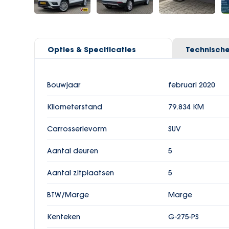
Opties & Specificaties
Technische
Bouwjaar
Vermogen
februari 2020
150 pk
Kilometerstand
Aantal cilinders
79.834 KM
4
Carrosserievorm
Cilinderinhoud
SUV
1498 cc
Aantal deuren
Topsnelheid
5
198 km/h
Aantal zitplaatsen
Gewicht
5
1270 kg
BTW/Marge
Wielbasis
Marge
262 cm
Kenteken
G-275-PS