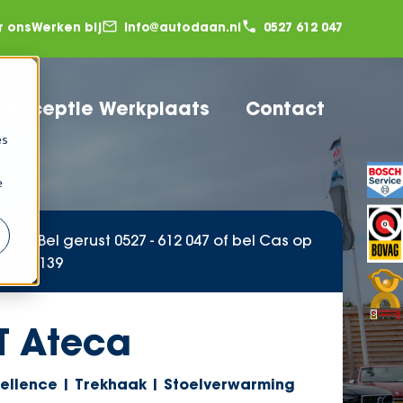
r ons
Werken bij
info@autodaan.nl
0527 612 047
Receptie Werkplaats
Contact
es
e
gen? Bel gerust
0527 - 612 047
of bel Cas op
30 28 139
T Ateca
cellence | Trekhaak | Stoelverwarming