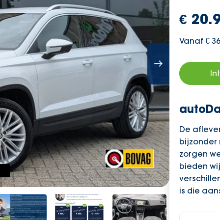
€ 20.9
Vanaf € 3
In
autoDa
De aflever
bijzonder
zorgen we
bieden wij
verschille
is die aan