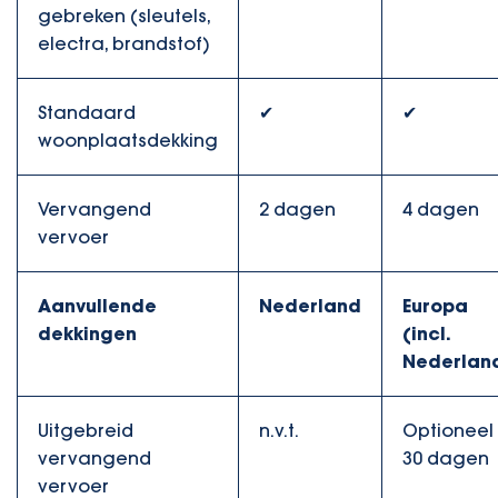
gebreken (sleutels,
electra, brandstof)
Standaard
✔
✔
woonplaatsdekking
Vervangend
2 dagen
4 dagen
vervoer
Aanvullende
Nederland
Europa
dekkingen
(incl.
Nederlan
Uitgebreid
n.v.t.
Optioneel
vervangend
30 dagen
vervoer