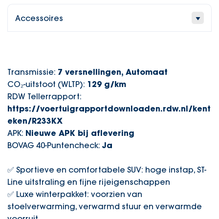
Accessoires
Transmissie:
7 versnellingen, Automaat
CO₂-uitstoot (WLTP):
129 g/km
RDW Tellerrapport:
https://voertuigrapportdownloaden.rdw.nl/kent
eken/R233KX
APK:
Nieuwe APK bij aflevering
BOVAG 40-Puntencheck:
Ja
✅ Sportieve en comfortabele SUV: hoge instap, ST-
Line uitstraling en fijne rijeigenschappen
✅ Luxe winterpakket: voorzien van
stoelverwarming, verwarmd stuur en verwarmde
voorruit