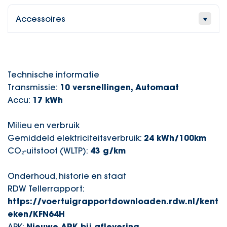
Accessoires
Technische informatie
Transmissie:
10 versnellingen, Automaat
Accu:
17 kWh
Milieu en verbruik
Gemiddeld elektriciteitsverbruik:
24 kWh/100km
CO₂-uitstoot (WLTP):
43 g/km
Onderhoud, historie en staat
RDW Tellerrapport:
https://voertuigrapportdownloaden.rdw.nl/kent
eken/KFN64H
APK:
Nieuwe APK bij aflevering