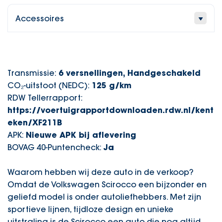
Accessoires
Transmissie:
6 versnellingen, Handgeschakeld
CO₂-uitstoot (NEDC):
125 g/km
RDW Tellerrapport:
https://voertuigrapportdownloaden.rdw.nl/kent
eken/XF211B
APK:
Nieuwe APK bij aflevering
BOVAG 40-Puntencheck:
Ja
Waarom hebben wij deze auto in de verkoop?
Omdat de Volkswagen Scirocco een bijzonder en
geliefd model is onder autoliefhebbers. Met zijn
sportieve lijnen, tijdloze design en unieke
uitstraling is de Scirocco een auto die nog altijd