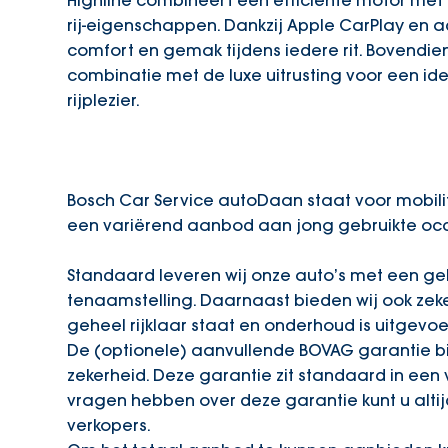
Highline combineert een efficiënte motor me
rij-eigenschappen. Dankzij Apple CarPlay en ad
comfort en gemak tijdens iedere rit. Bovendi
combinatie met de luxe uitrusting voor een id
rijplezier.
Bosch Car Service autoDaan staat voor mobili
een variërend aanbod aan jong gebruikte occ
Standaard leveren wij onze auto’s met een gel
tenaamstelling. Daarnaast bieden wij ook zek
geheel rijklaar staat en onderhoud is uitgevoe
De (optionele) aanvullende BOVAG garantie b
zekerheid. Deze garantie zit standaard in een
vragen hebben over deze garantie kunt u alt
verkopers.