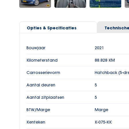
Opties & Specificaties
Technische
Bouwjaar
Vermogen
2021
95 pk
Kilometerstand
Aantal cilinders
88.828 KM
3
Carrosserievorm
Cilinderinhoud
Hatchback (5-dr
999 cc
Aantal deuren
Topsnelheid
5
187 km/h
Aantal zitplaatsen
Gewicht
5
1055 kg
BTW/Marge
Wielbasis
Marge
255 cm
Kenteken
K-075-KK