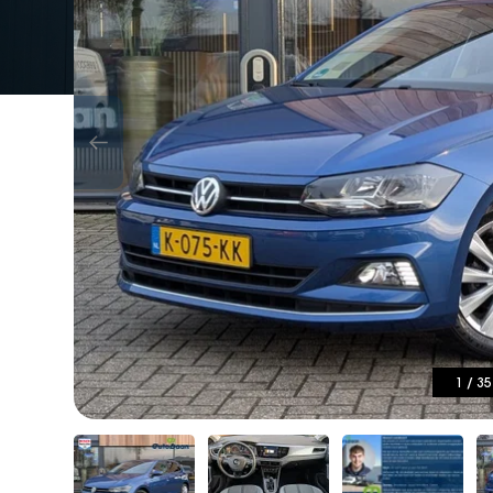
1
/
35