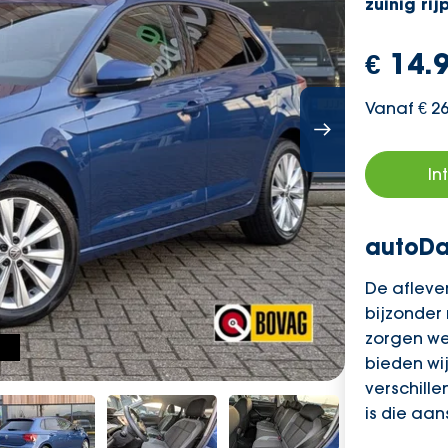
zuinig rij
€ 14.9
Vanaf € 2
In
autoDa
De aflever
bijzonder
zorgen we
bieden wij
verschille
is die aan