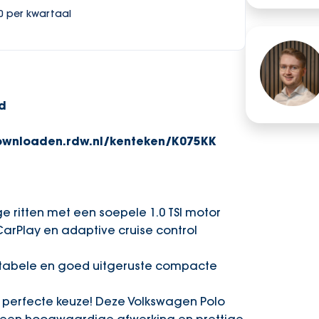
00 per kwartaal
d
downloaden.rdw.nl/kenteken/K075KK
e ritten met een soepele 1.0 TSI motor
 CarPlay en adaptive cruise control
rtabele en goed uitgeruste compacte
de perfecte keuze! Deze Volkswagen Polo