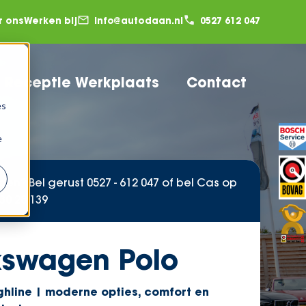
r ons
Werken bij
info@autodaan.nl
0527 612 047
Receptie Werkplaats
Contact
es
e
gen? Bel gerust
0527 - 612 047
of bel Cas op
30 28 139
kswagen Polo
ighline | moderne opties, comfort en