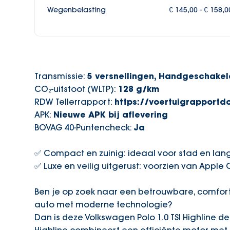
Wegenbelasting
€ 145,00 - € 158,
Transmissie:
5 versnellingen, Handgeschakel
CO₂-uitstoot (WLTP):
128 g/km
RDW Tellerrapport:
https://voertuigrapport
APK:
Nieuwe APK bij aflevering
BOVAG 40-Puntencheck:
Ja
✅ Compact en zuinig: ideaal voor stad en lang
✅ Luxe en veilig uitgerust: voorzien van Apple
Ben je op zoek naar een betrouwbare, comfo
auto met moderne technologie?
Dan is deze Volkswagen Polo 1.0 TSI Highline 