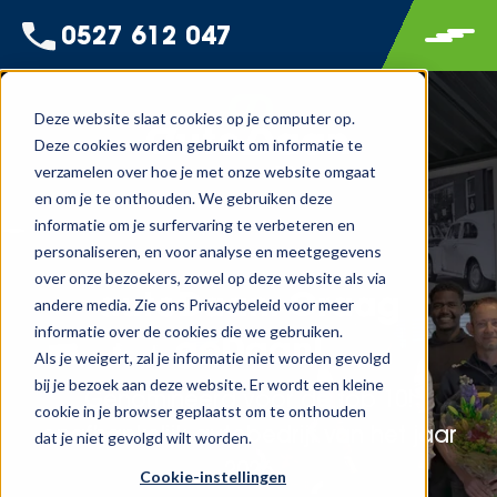
0527 612 047
Deze website slaat cookies op je computer op.
Deze cookies worden gebruikt om informatie te
verzamelen over hoe je met onze website omgaat
en om je te onthouden. We gebruiken deze
informatie om je surfervaring te verbeteren en
personaliseren, en voor analyse en meetgegevens
over onze bezoekers, zowel op deze website als via
autoDaan. Graag
andere media. Zie ons Privacybeleid voor meer
informatie over de cookies die we gebruiken.
geDaan!
Als je weigert, zal je informatie niet worden gevolgd
bij je bezoek aan deze website. Er wordt een kleine
Genomineerd voor de top 10!
cookie in je browser geplaatst om te onthouden
onafhankelijk autobedrijf van het jaar
dat je niet gevolgd wilt worden.
2026
Cookie-instellingen