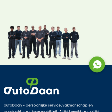
autoDaan – persoonlijke service, vakmanschap en
aandacht voor jouw mobiliteit. Altijd bereikbaar, altijd