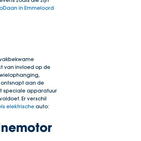
vens zoals die zijn
toDaan in Emmeloord
ze vakbekwame
ct van invloed op de
 wielophanging,
ts ontsnapt aan de
et speciale apparatuur
oldoet. Er verschil
ls elektrische
auto:
inemotor