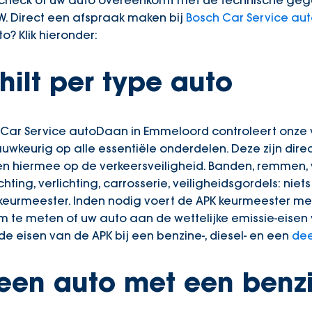
 check of uw auto overeenkomt met de technische gege
W. Direct een afspraak maken bij
Bosch Car Service au
o? Klik hieronder:
hilt per type auto
ch Car Service autoDaan in Emmeloord controleert on
wkeurig op alle essentiële onderdelen. Deze zijn dire
 en hiermee op de verkeersveiligheid. Banden, remmen,
hting, verlichting, carrosserie, veiligheidsgordels: nie
 keurmeester. Inden nodig voert de APK keurmeester m
m te meten of uw auto aan de wettelijke emissie-eisen v
 de eisen van de APK bij een benzine-, diesel- en een
dee
een auto met een benz