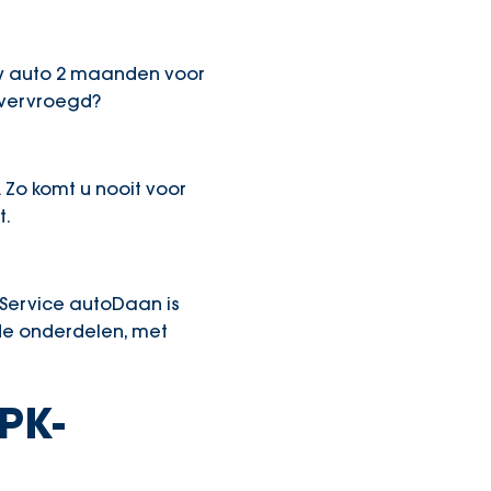
uw auto 2 maanden voor
 vervroegd?
 Zo komt u nooit voor
t.
 Service autoDaan is
sde onderdelen, met
PK-