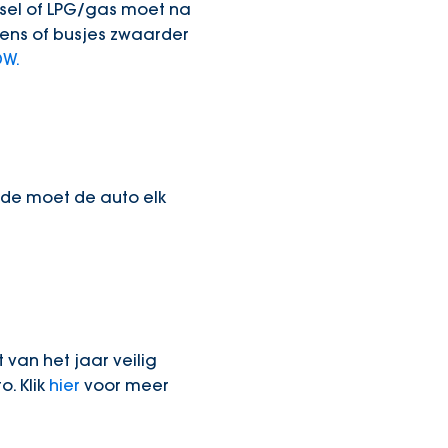
esel of LPG/gas moet na
gens of busjes zwaarder
DW.
iode moet de auto elk
van het jaar veilig
. Klik
hier
voor meer