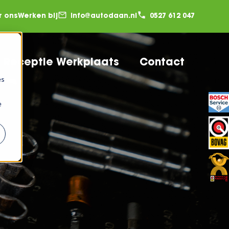
r ons
Werken bij
info@autodaan.nl
0527 612 047
Receptie Werkplaats
Contact
es
e