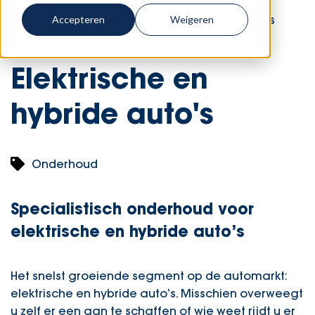
Home
-
Diensten
-
Elektrische en hybride auto's
Accepteren
Weigeren
Elektrische en
hybride auto's
Onderhoud
Specialistisch onderhoud voor
elektrische en hybride auto’s
Het snelst groeiende segment op de automarkt:
elektrische en hybride auto’s. Misschien overweegt
u zelf er een aan te schaffen of wie weet rijdt u er