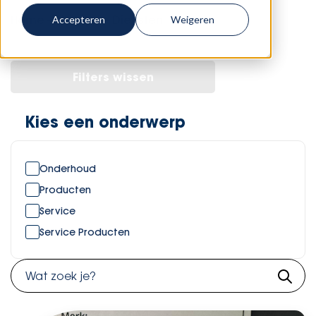
Home
-
Diensten
-
Diensten
Accepteren
Weigeren
Filters wissen
Kies een onderwerp
Onderhoud
Producten
Service
Service Producten